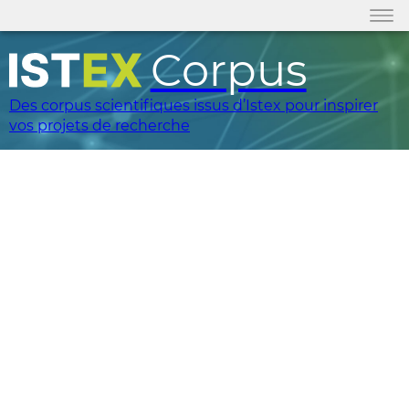
Corpus
Des corpus scientifiques issus d’Istex pour inspirer
vos projets de recherche