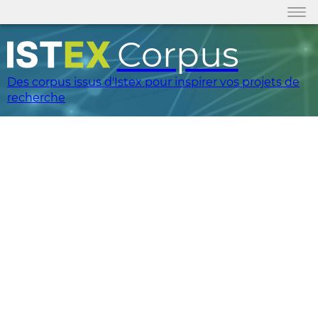
Corpus
Des corpus issus d'Istex pour inspirer vos projets de
recherche