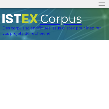
Corpus
Des corpus scientifiques issus d’Istex pour inspirer
vos projets de recherche