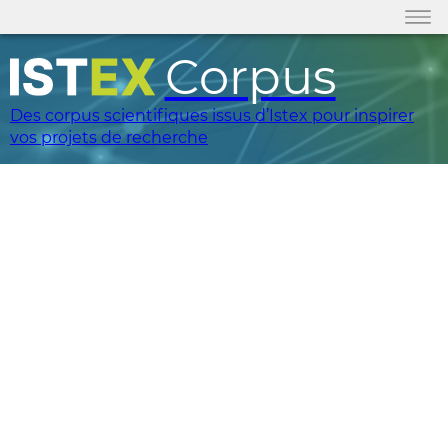
Corpus
Des corpus scientifiques issus d’Istex pour inspirer
vos projets de recherche