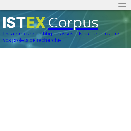
Corpus
Des corpus scientifiques issus d’Istex pour inspirer
vos projets de recherche