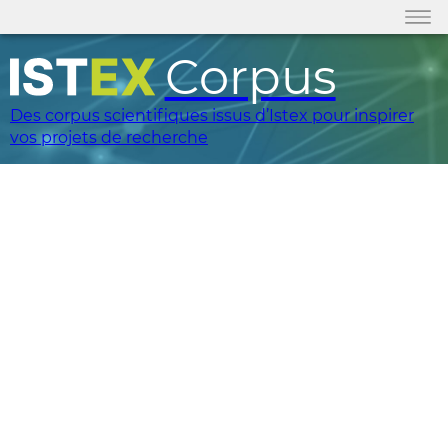
Corpus
Des corpus scientifiques issus d’Istex pour inspirer
vos projets de recherche