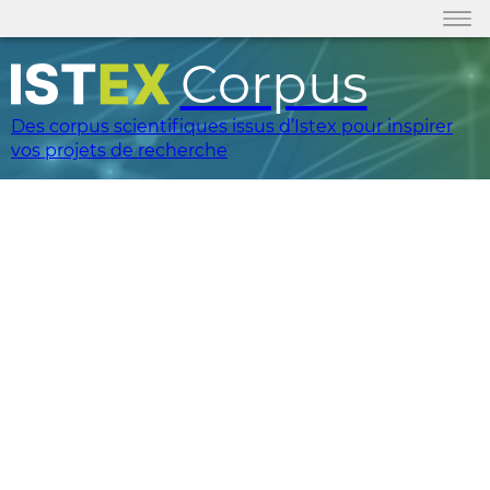
Corpus
Des corpus scientifiques issus d’Istex pour inspirer
vos projets de recherche