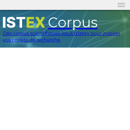
Corpus
Des corpus scientifiques issus d’Istex pour inspirer
vos projets de recherche