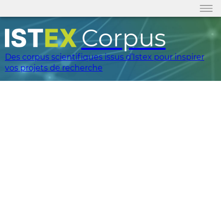
Corpus
Des corpus scientifiques issus d’Istex pour inspirer
vos projets de recherche