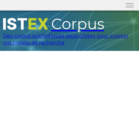
Corpus
Des corpus scientifiques issus d’Istex pour inspirer
vos projets de recherche